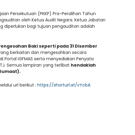
n Persekutuan (PKKP) Pra-Peralihan Tahun
ngauditan oleh Ketua Audit Negara. Ketua Jabatan
diperlukan bagi tujuan pengauditan adalah
Pengesahan Baki seperti pada 31 Disember
yang berkaitan dan mengesahkan secara
di Portal iGFMAS serta menyediakan Penyata
PTJ. Semua lampiran yang terlibat
hendaklah
(Jumaat).
alui url berikut :
https://shorturl.at/vYcbA