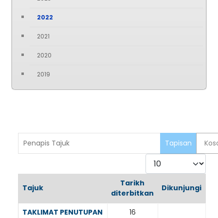
2022
2021
2020
2019
Penapis Tajuk
Tapisan
Kos
Paparkan
Tarikh
Tajuk
Dikunjungi
diterbitkan
Articles
TAKLIMAT PENUTUPAN
16