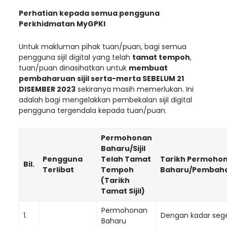
Perhatian kepada semua pengguna
Perkhidmatan MyGPKI
Untuk makluman pihak tuan/puan, bagi semua
pengguna sijil digital yang telah
tamat tempoh
,
tuan/puan dinasihatkan untuk
membuat
pembaharuan sijil serta-merta SEBELUM 21
DISEMBER 2023
sekiranya masih memerlukan. Ini
adalah bagi mengelakkan pembekalan sijil digital
pengguna tergendala kepada tuan/puan.
Permohonan
Baharu/Sijil
Pengguna
Telah Tamat
Tarikh Permoho
Bil.
Terlibat
Tempoh
Baharu/Pembah
(Tarikh
Tamat Sijil)
Permohonan
1.
Dengan kadar seg
Baharu