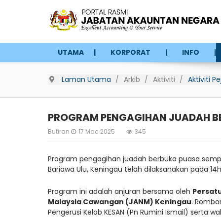
UTAMA
KORPORAT
INFO
Laman Utama
Arkib
Aktiviti
Aktiviti 
PROGRAM PENGAGIHAN JUADAH B
Butiran
17 Mac 2025
345
Program pengagihan juadah berbuka puasa sempe
Bariawa Ulu, Keningau telah dilaksanakan pada 1
Program ini adalah anjuran bersama oleh
Persat
Malaysia Cawangan (JANM) Keningau
. Rombon
Pengerusi Kelab KESAN (Pn Rumini Ismail) serta waki