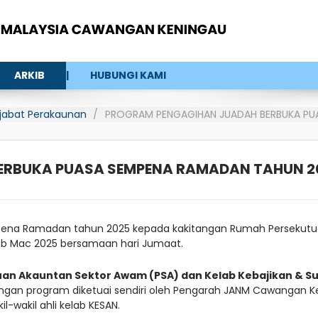
ARKIB
HUBUNGI KAMI
Pejabat Perakaunan
PROGRAM PENGAGIHAN JUADAH BERBUKA PU
ERBUKA PUASA SEMPENA RAMADAN TAHUN 2
na Ramadan tahun 2025 kepada kakitangan Rumah Persekutuan
4hb Mac 2025 bersamaan hari Jumaat.
uan Akauntan Sektor Awam (PSA) dan Kelab Kebajikan & 
gan program diketuai sendiri oleh Pengarah JANM Cawangan Kenin
l-wakil ahli kelab KESAN.